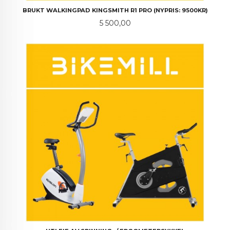
BRUKT WALKINGPAD KINGSMITH R1 PRO (NYPRIS: 9500KR)
Pris
5 500,00