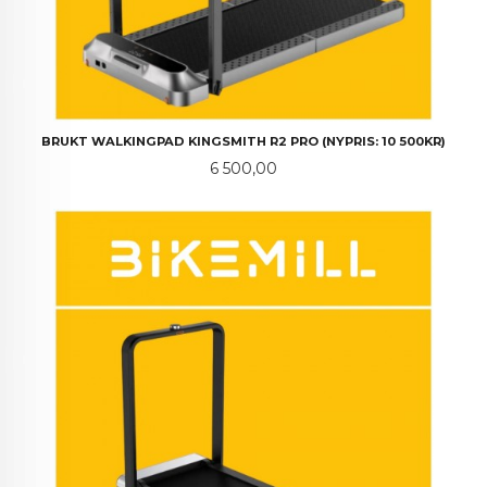
BRUKT WALKINGPAD KINGSMITH R2 PRO (NYPRIS: 10 500KR)
Pris
6 500,00