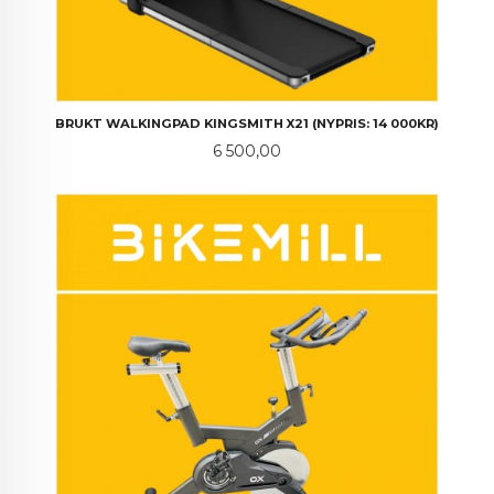
BRUKT WALKINGPAD KINGSMITH X21 (NYPRIS: 14 000KR)
Pris
6 500,00