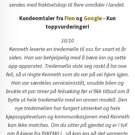
sendes med fraktselskap til flere områder i landet.
Kundeomtaler fra
Finn
og
Google
- Kun
toppvurderinger!
10/10
Kenneth leverte en tredemølle til oss for snart et år
siden. Han var behjelpelig med å bære inn og sette
opp apparatet. Tredemølla viste seg raskt å ha noe
feil, så vi ringte Kenneth som da var på vei hjem igjen.
Han var særdeles serviceinnstilt, snudde bilen og
brukte et par timer på feilsøking før vi fikk tilbud om å
bytte ut hele tredemølla med en annen modell. Den
nye tredemøllen har fungert utmerket og hele
kjøpsopplevelsen og kommunikasjonen med Kenneth
kan ikke matches. Om du sitter på gjerdet og er i tvil
om å kjøpe fra BIKEMILL, så kan jeg på det varmeste