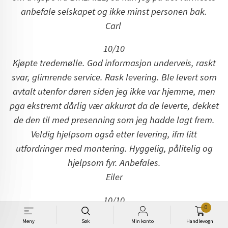
anbefale selskapet og ikke minst personen bak.
Carl
10/10
Kjøpte tredemølle. God informasjon underveis, raskt
svar, glimrende service. Rask levering. Ble levert som
avtalt utenfor døren siden jeg ikke var hjemme, men
pga ekstremt dårlig vær akkurat da de leverte, dekket
de den til med presenning som jeg hadde lagt frem.
Veldig hjelpsom også etter levering, ifm litt
utfordringer med montering. Hyggelig, pålitelig og
hjelpsom fyr. Anbefales.
Eiler
10/10
0
Kjøpte sittesykkel levert på døren som ble bært opp av
Meny
Søk
Min konto
Handlevogn