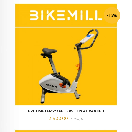
-15%
ERGOMETERSYKKEL EPSILON ADVANCED
Tilbud
Rabatt
3 900,00
4 490,00