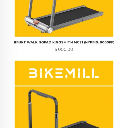
BRUKT WALKINGPAD KINGSMITH MC21 (NYPRIS: 9000KR)
Pris
5 000,00