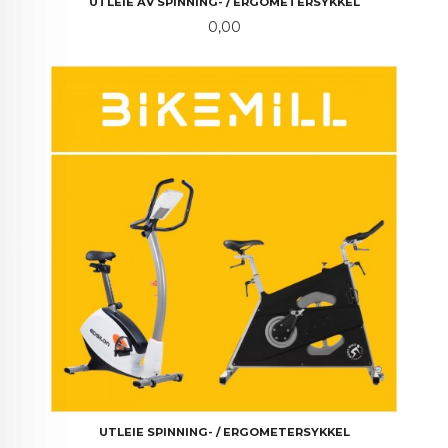
UTLEIE AV SPINNING- / ERGOMETERSYKKEL
Pris
0,00
UTLEIE SPINNING- / ERGOMETERSYKKEL