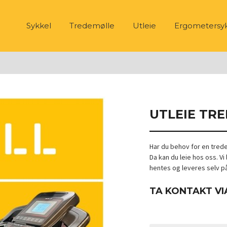
Sykkel
Tredemølle
Utleie
Ergometersy
UTLEIE TR
Har du behov for en trede
Da kan du leie hos oss. V
hentes og leveres selv p
TA KONTAKT VI