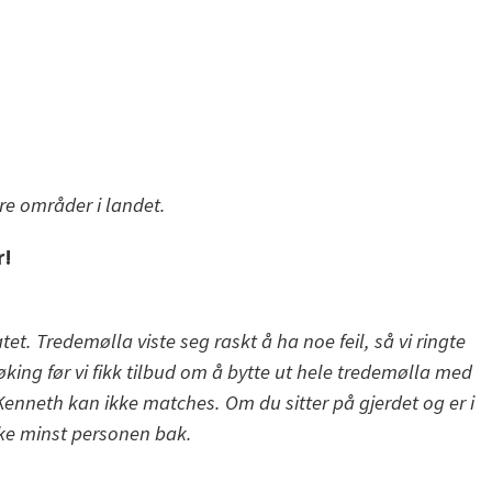
ere områder i landet.
r!
t. Tredemølla viste seg raskt å ha noe feil, så vi ringte
øking før vi fikk tilbud om å bytte ut hele tredemølla med
neth kan ikke matches. Om du sitter på gjerdet og er i
kke minst personen bak.