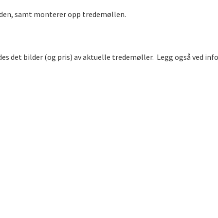
iden, samt monterer opp tredemøllen.
des det bilder (og pris) av aktuelle tredemøller. Legg også ved i
reningsutstyr leie tredemølle hjemme leie tredemølle med hjemlev
g tredemølle leie tredemølle måned tredemølle leie pris tredem
ølle hjemlevering Oslo leie tredemølle bedrift utleie tredemølle k
kel løsning for trening hjemme østlandet østfold akershus romeri
redemølle leie hjemme, tredemølle utleie Oslo, walkingpad leie, l
redemølle abonnement, leie tredemølle korttid, leie tredemølle l
le kontor, tredemølle utleie bedrift, leie walkingpad Oslo, trede
det tredemølle leie sole f85 sole f63 sole f65 sole f80 walkinpad
walkingpad r1 pro, walkingpad r1, walkingpad x21, walkingpad x25,