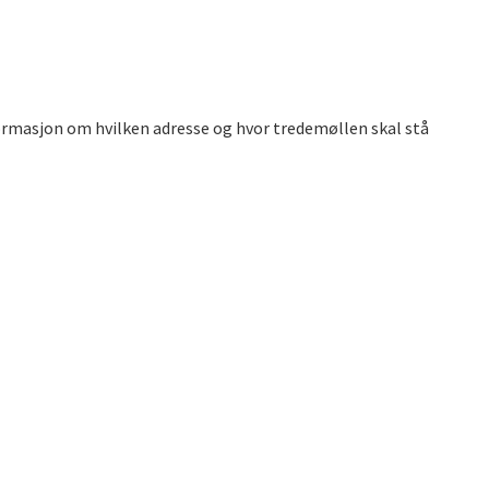
nformasjon om hvilken adresse og hvor tredemøllen skal stå
ering tredemølle utleie hjemlevering leie tredemølle ferdig
ølle abonnement leie tredemølle korttid leie tredemølle
ontor treningsutstyr utleie bedrift vil teste tredemølle før
ke vestfold leie tredemølle, tredemølle utleie, leie
eie tredemølle med levering, tredemølle hjemlevering, utleie
angtid, walkingpad levering, gåmølle hjemme, tredemølle uten å
mølle utleie med montering, levering og montering tredemølle,
 kingsmith r2 x21 r1 xiaomi walkingpad, kingsmith, kingsmith
 walkingpad z1, walkingpad g1, walkingpad x23, walkingpad x14,