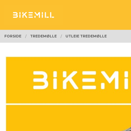
Gå
Lukk
PRODUKTER
til
innholdet
FORSIDE
TREDEMØLLE
UTLEIE TREDEMØLLE