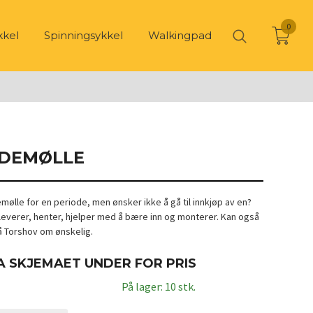
0
kkel
Spinningsykkel
Walkingpad
EDEMØLLE
mølle for en periode, men ønsker ikke å gå til innkjøp av en?
i leverer, henter, hjelper med å bære inn og monterer. Kan også
å Torshov om ønskelig.
A SKJEMAET UNDER FOR PRIS
På lager: 10 stk.