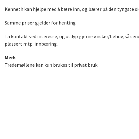
Kenneth kan hjelpe med å bære inn, og bærer på den tyngste s
Samme priser gjelder for henting.
Ta kontakt ved interesse, og utdyp gjerne ønsker/behov, så sen
plassert mtp. innbæring.
Merk
Tredemøllene kan kun brukes til privat bruk.
leie tredemølle tredemølle utleie leie treningsutstyr utleie t
montert tredemølle utleie med montering levering og monterin
langtid leie tredemølle Oslo tredemølle utleie Oslo leie tredem
kjøp midlertidig tredemølle hjemme tredemølle uten å kjøpe en
walkingpad, walkingpad utleie, gåmølle utleie, leie gåmølle, t
treningsutstyr, leie treningsutstyr, tredemølle månedsleie, t
kjøpe, teste tredemølle, midlertidig tredemølle, leie tredemøl
gåmølle utleie hjemlevering, treningsutstyr utleie Oslo, østlan
walkingpad, walkingpad c2, walkingpad a1 pro, walkingpad r2, 