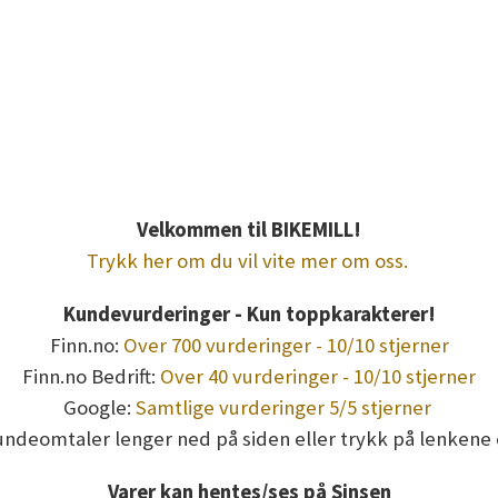
, walkingpad utleie, leie walkingpad c2, leie kingsmith r2, walki
gpad incline urevo cyberpad, urevo strol, urevo spacewalk, deerun
 walkingpad a1 pro, walkingpad g1, walkingpad x23, kingsmith mc2
e w10, abilica walkpad 20 nordictrack, proform, titan life, abilica 
Velkommen til BIKEMILL!
Trykk her om du vil vite mer om oss.
Kundevurderinger - Kun toppkarakterer!
Finn.no:
Over 700 vurderinger - 10/10 stjerner
Finn.no Bedrift:
Over 40 vurderinger - 10/10 stjerner
Google:
Samtlige vurderinger 5/5 stjerner
undeomtaler lenger ned på siden eller trykk på lenkene 
Varer kan hentes/ses på Sinsen