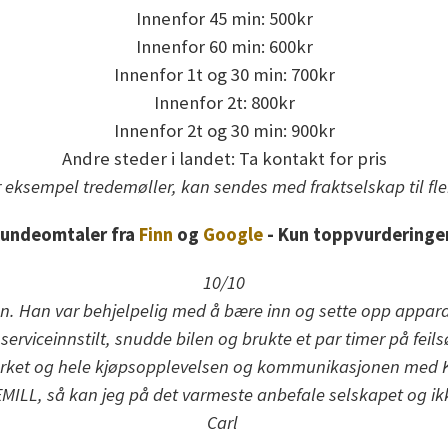
Innenfor 45 min: 500kr
Innenfor 60 min: 600kr
Innenfor 1t og 30 min: 700kr
Innenfor 2t: 800kr
Innenfor 2t og 30 min: 900kr
Andre steder i landet: Ta kontakt for pris
 eksempel tredemøller, kan sendes med fraktselskap til fl
undeomtaler fra
Finn
og
Google
- Kun toppvurderinge
10/10
den. Han var behjelpelig med å bære inn og sette opp apparate
rviceinnstilt, snudde bilen og brukte et par timer på feils
rket og hele kjøpsopplevelsen og kommunikasjonen med Ken
KEMILL, så kan jeg på det varmeste anbefale selskapet og i
Carl