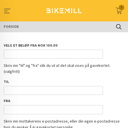
Gå
0
til
innholdet
FORSIDE
VELG ET BELØP FRA NOK 100.00
Skriv inn "til" og "fra" slik du vil at det skal vises på gavekortet.
(valgfritt)
TIL
FRA
Skriv inn mottakerens e-postadresse, eller din egen e-postadresse
hvis du ønsker å gi gavekortet personlig.