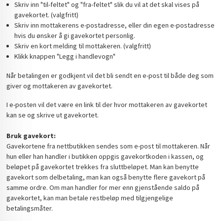
Skriv inn "til-feltet" og "fra-feltet" slik du vil at det skal vises på
gavekortet. (valgfritt)
Skriv inn mottakerens e-postadresse, eller din egen e-postadresse
hvis du ønsker å gi gavekortet personlig.
Skriv en kort melding til mottakeren. (valgfritt)
Klikk knappen "Legg i handlevogn"
Når betalingen er godkjent vil det bli sendt en e-post til både deg som
giver og mottakeren av gavekortet.
I e-posten vil det være en link til der hvor mottakeren av gavekortet
kan se og skrive ut gavekortet.
Bruk gavekort:
Gavekortene fra nettbutikken sendes som e-post til mottakeren. Når
hun eller han handler i butikken oppgis gavekortkoden i kassen, og
beløpet på gavekortet trekkes fra sluttbeløpet. Man kan benytte
gavekort som delbetaling, man kan også benytte flere gavekort på
samme ordre. Om man handler for mer enn gjenstående saldo på
gavekortet, kan man betale restbeløp med tilgjengelige
betalingsmåter.