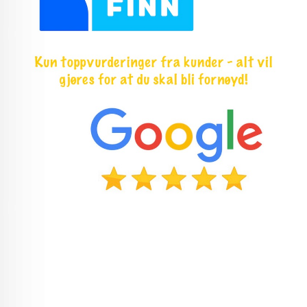
Søkeord: Hjemmetrening hjemmegym
spinningsykkel treningsbenk spinning
ergometersykkel trening billigtrening billig