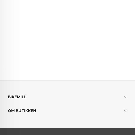
apparat rygghevapparat ryggapparat exercise
benches exercise bench gjenbruk miljø miljøvennlig
grønt valg grønn opptrening skade skader
treningsskade rehabilitering bærekraft bærekraftig
sammenleggbar treningsbenk justerbar treningsbenk
stationary bicycles stationary bikes stationary
cycles
BIKEMILL
OM BUTIKKEN