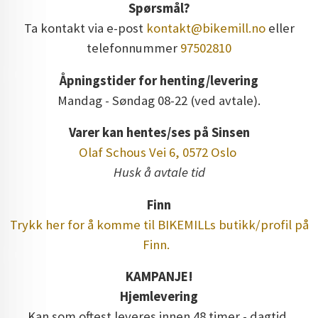
Spørsmål?
Ta kontakt via e-post
kontakt@bikemill.no
eller
telefonnummer
97502810
Åpningstider for henting/levering
Mandag - Søndag 08-22 (ved avtale).
Varer kan hentes/ses på Sinsen
Olaf Schous Vei 6, 0572 Oslo
Husk å avtale tid
Finn
Trykk her for å komme til BIKEMILLs butikk/profil på
Finn.
KAMPANJE!
Hjemlevering
Kan som oftest leveres innen 48 timer - dagtid,