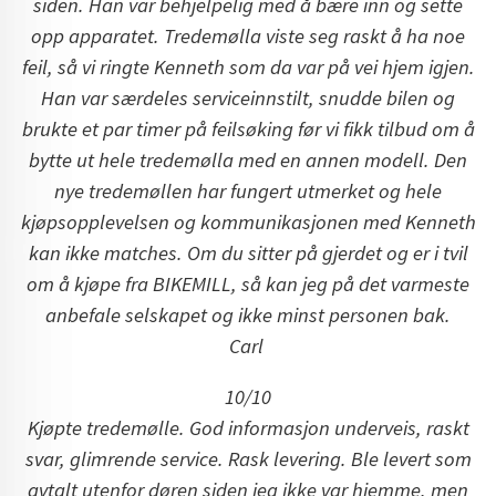
siden. Han var behjelpelig med å bære inn og sette
opp apparatet. Tredemølla viste seg raskt å ha noe
feil, så vi ringte Kenneth som da var på vei hjem igjen.
Han var særdeles serviceinnstilt, snudde bilen og
brukte et par timer på feilsøking før vi fikk tilbud om å
bytte ut hele tredemølla med en annen modell. Den
nye tredemøllen har fungert utmerket og hele
kjøpsopplevelsen og kommunikasjonen med Kenneth
kan ikke matches. Om du sitter på gjerdet og er i tvil
om å kjøpe fra BIKEMILL, så kan jeg på det varmeste
anbefale selskapet og ikke minst personen bak.
Carl
10/10
Kjøpte tredemølle. God informasjon underveis, raskt
svar, glimrende service. Rask levering. Ble levert som
avtalt utenfor døren siden jeg ikke var hjemme, men