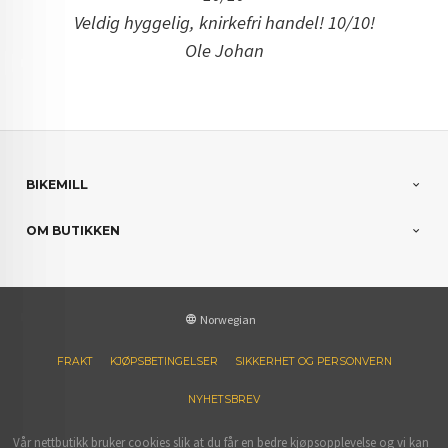
Veldig hyggelig, knirkefri handel! 10/10!
Ole Johan
BIKEMILL
OM BUTIKKEN
Norwegian
FRAKT
KJØPSBETINGELSER
SIKKERHET OG PERSONVERN
NYHETSBREV
Vår nettbutikk bruker cookies slik at du får en bedre kjøpsopplevelse og vi kan