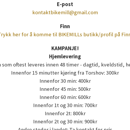
E-post
kontaktbikemill@gmail.com
Finn
Trykk her for å komme til BIKEMILLs butikk/profil på Finn
KAMPANJE!
Hjemlevering
 som oftest leveres innen 48 timer - dagtid, kveldstid, h
Innenfor 15 minutter kjøring fra Torshov: 300kr
Innenfor 30 min: 400kr
Innenfor 45 min: 500kr
Innenfor 60 min: 600kr
Innenfor 1t og 30 min: 700kr
Innenfor 2t: 800kr
Innenfor 2t og 30 min: 900kr
Andre steder i landet: Ta kontakt for pris