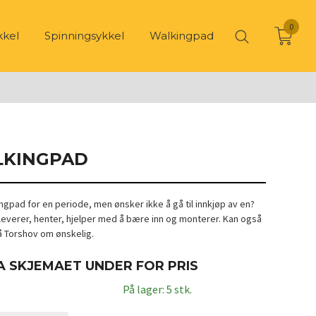
0
kkel
Spinningsykkel
Walkingpad
LKINGPAD
ngpad for en periode, men ønsker ikke å gå til innkjøp av en?
i leverer, henter, hjelper med å bære inn og monterer. Kan også
å Torshov om ønskelig.
A SKJEMAET UNDER FOR PRIS
På lager: 5 stk.