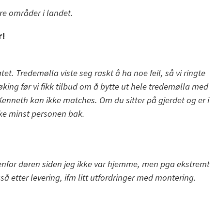
ere områder i landet.
r!
t. Tredemølla viste seg raskt å ha noe feil, så vi ringte
øking før vi fikk tilbud om å bytte ut hele tredemølla med
neth kan ikke matches. Om du sitter på gjerdet og er i
kke minst personen bak.
utenfor døren siden jeg ikke var hjemme, men pga ekstremt
å etter levering, ifm litt utfordringer med montering.