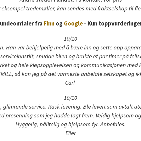
 eksempel tredemøller, kan sendes med fraktselskap til fl
undeomtaler fra
Finn
og
Google
- Kun toppvurderinge
10/10
den. Han var behjelpelig med å bære inn og sette opp apparate
rviceinnstilt, snudde bilen og brukte et par timer på feils
rket og hele kjøpsopplevelsen og kommunikasjonen med Ken
KEMILL, så kan jeg på det varmeste anbefale selskapet og i
Carl
10/10
, glimrende service. Rask levering. Ble levert som avtalt 
ed presenning som jeg hadde lagt frem. Veldig hjelpsom ogs
Hyggelig, pålitelig og hjelpsom fyr. Anbefales.
Eiler