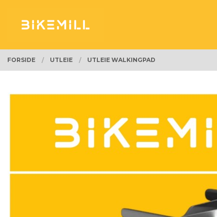
Gå
Lukk
PRODUKTER
til
innholdet
FORSIDE
UTLEIE
UTLEIE WALKINGPAD