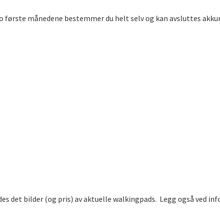
o første månedene bestemmer du helt selv og kan avsluttes akkura
des det bilder (og pris) av aktuelle walkingpads. Legg også ved i