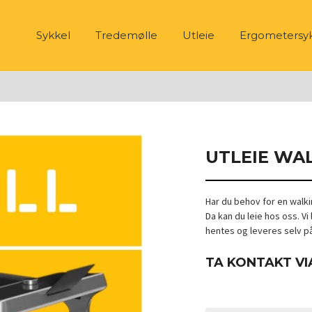
Sykkel
Tredemølle
Utleie
Ergometersy
UTLEIE WA
Har du behov for en walki
Da kan du leie hos oss. V
hentes og leveres selv p
TA KONTAKT VI