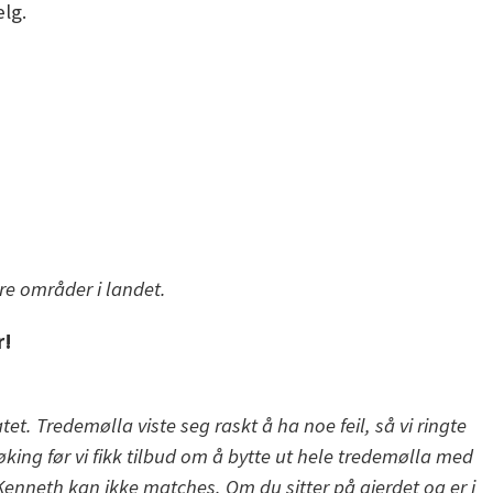
elg.
ere områder i landet.
r!
t. Tredemølla viste seg raskt å ha noe feil, så vi ringte
øking før vi fikk tilbud om å bytte ut hele tredemølla med
neth kan ikke matches. Om du sitter på gjerdet og er i