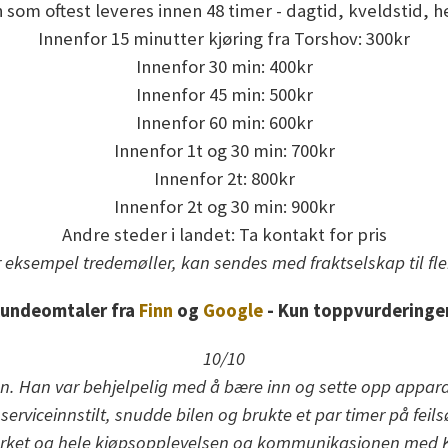
 som oftest leveres innen 48 timer - dagtid, kveldstid, h
Innenfor 15 minutter kjøring fra Torshov: 300kr
Innenfor 30 min: 400kr
Innenfor 45 min: 500kr
Innenfor 60 min: 600kr
Innenfor 1t og 30 min: 700kr
Innenfor 2t: 800kr
Innenfor 2t og 30 min: 900kr
Andre steder i landet: Ta kontakt for pris
 eksempel tredemøller, kan sendes med fraktselskap til fl
undeomtaler fra
Finn
og
Google
- Kun toppvurderinge
10/10
den. Han var behjelpelig med å bære inn og sette opp apparate
rviceinnstilt, snudde bilen og brukte et par timer på feils
rket og hele kjøpsopplevelsen og kommunikasjonen med Ken