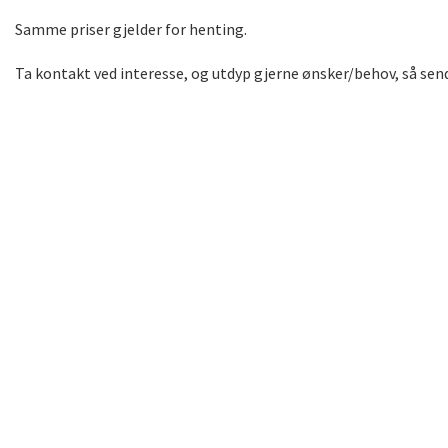
Samme priser gjelder for henting.
Ta kontakt ved interesse, og utdyp gjerne ønsker/behov, så sendes
Søkeord: Spinningsykkel ergometersykkel trimsykkel treningssyk
spinbike ergometerbike bike home gym leie ergometersykkel, b
på ergometersykler, ergometersykkel tilbud, levering og innbær
ergometersykkel online, ergometersykkel for hjemmetrening, 
ergometersykkel, ergometersykkel med transporthjul, ergomet