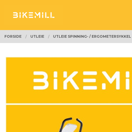
Gå
Lukk
PRODUKTER
til
innholdet
FORSIDE
UTLEIE
UTLEIE SPINNING- / ERGOMETERSYKKEL