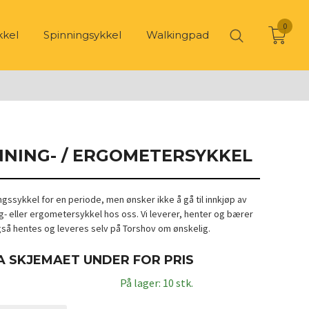
0
kkel
Spinningsykkel
Walkingpad
NNING- / ERGOMETERSYKKEL
ngssykkel for en periode, men ønsker ikke å gå til innkjøp av
ng- eller ergometersykkel hos oss. Vi leverer, henter og bærer
gså hentes og leveres selv på Torshov om ønskelig.
A SKJEMAET UNDER FOR PRIS
På lager: 10 stk.