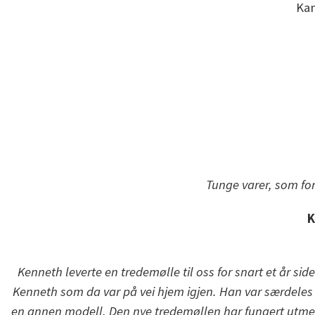
Kan
Tunge varer, som for
K
Kenneth leverte en tredemølle til oss for snart et år si
Kenneth som da var på vei hjem igjen. Han var særdeles se
en annen modell. Den nye tredemøllen har fungert utme