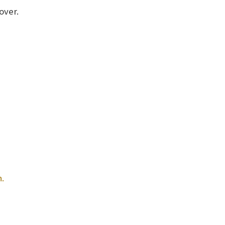
over.
.