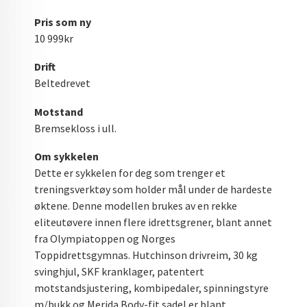
Pris som ny
10 999kr
Drift
Beltedrevet
Motstand
Bremsekloss i ull.
Om sykkelen
Dette er sykkelen for deg som trenger et
treningsverktøy som holder mål under de hardeste
øktene. Denne modellen brukes av en rekke
eliteutøvere innen flere idrettsgrener, blant annet
fra Olympiatoppen og Norges
Toppidrettsgymnas. Hutchinson drivreim, 30 kg
svinghjul, SKF kranklager, patentert
motstandsjustering, kombipedaler, spinningstyre
m/bukk og Merida Body-fit sadel er blant