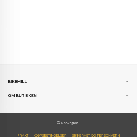
grønt valg grønn opptrening skade skader
treningsskade rehabilitering bærekraft bærekraftig
sammenleggbar treningsbenk justerbar treningsbenk
stationary bicycles stationary bikes stationary
cycles
BIKEMILL
OM BUTIKKEN
Norwegian
FRAKT
KJØPSBETINGELSER
SIKKERHET OG PERSONVERN