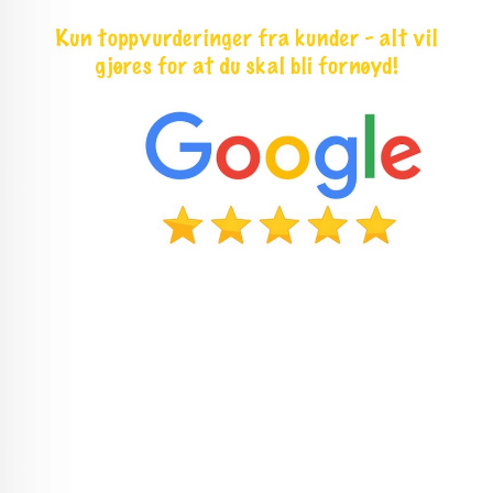
Søkeord: Hjemmetrening hjemmegym
spinningsykkel treningsbenk spinning
ergometersykkel trening billigtrening billig
hjemmetrening billig hjemmegym billig
spinningsykkel brukt spinningsykkel bruktvarer