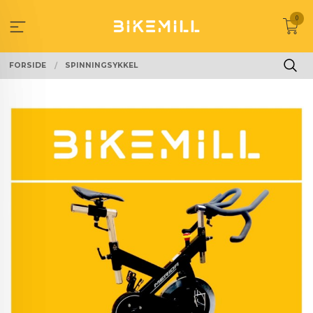
Gå
0
til
innholdet
FORSIDE
SPINNINGSYKKEL