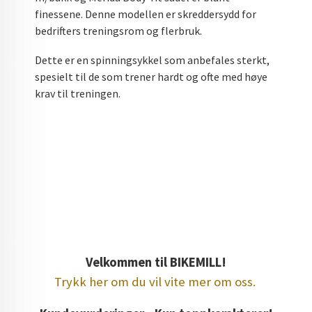
finessene. Denne modellen er skreddersydd for
bedrifters treningsrom og flerbruk.
Dette er en spinningsykkel som anbefales sterkt,
spesielt til de som trener hardt og ofte med høye
krav til treningen.
Søkeord: Hjemmetrening, hjemmegym, trening,
sykkel, crossfit, spinning, spinningsykkel,
treningssykkel, ergometersykkel, ergometer
crossfit computer ergometerbike ergometer bike
excercise bike excercisebike spin bike spinbike
spinningbike spinning bike
Velkommen til BIKEMILL!
Trykk her om du vil vite mer om oss.